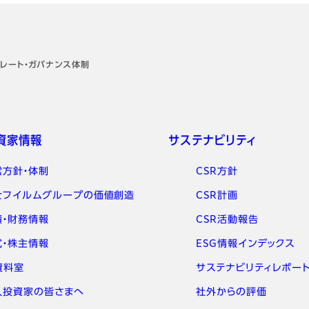
レート・ガバナンス体制
資家情報
サステナビリティ
営方針・体制
CSR方針
士フイルムグループの価値創造
CSR計画
績・財務情報
CSR活動報告
式・株主情報
ESG情報インデックス
資料室
サステナビリティレポー
人投資家の皆さまへ
社外からの評価