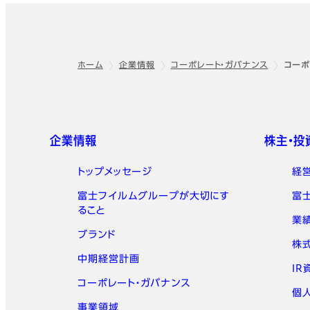
ホーム
企業情報
コーポレート・ガバナンス
コーポ
フッター
クイックリンク
企業情報
株主・投
トップメッセージ
経
富士フイルムグループが大切にす
富
ること
業
ブランド
株
中期経営計画
IR
コーポレート・ガバナンス
個
事業領域