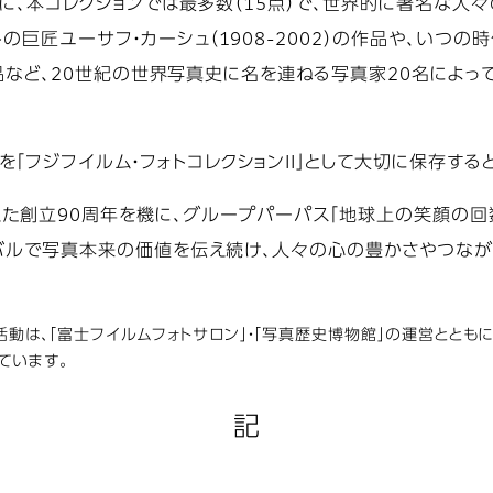
以外に、本コレクションでは最多数（15点）で、世界的に著名な
トの巨匠ユーサフ・カーシュ（1908-2002）の作品や、いつ
）の作品など、20世紀の世界写真史に名を連ねる写真家20名に
「フジフイルム・フォトコレクションII」として大切に保存する
えた創立90周年を機に、グループパーパス「地球上の笑顔の回
ローバルで写真本来の価値を伝え続け、人々の心の豊かさやつな
示の活動は、「富士フイルムフォトサロン」・「写真歴史博物館」の運営とと
ています。
記