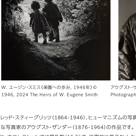
W. ユージン・スミス《楽園への歩み, 1946年》©
アウグスト・ザ
1946, 2024 The Heirs of W. Eugene Smith
Photograph
ッド・スティーグリッツ（1864-1946）、ヒューマニズムの
偉大な写真家のアウグスト・ザンダー（1876-1964）の作品です。