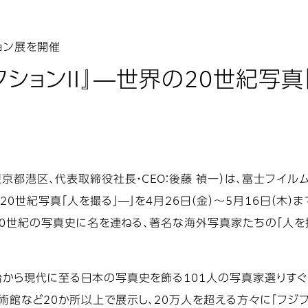
ョン展を開催
クションII』―世界の20世紀写
京都港区、代表取締役社長・CEO：後藤 禎一）は、富士フイル
20世紀写真「人を撮る」―」を4月26日（金）～5月16日（木
は、20世紀の写真史に名を連ねる、著名な海外写真家たちの「人
明治から現代に至る日本の写真史を飾る101人の写真家選りすぐ
美術館など20か所以上で展示し、20万人を超える方々に「フジ