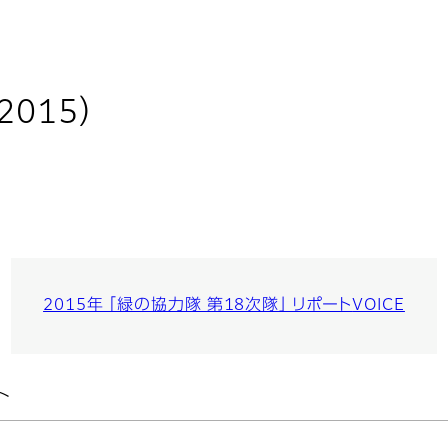
015）
2015年 「緑の協力隊 第18次隊」 リポート
VOICE
ト