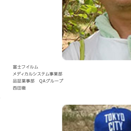
い
持
富士フイルム
メディカルシステム事業部
品証薬事部 QAグループ
西田徹
会