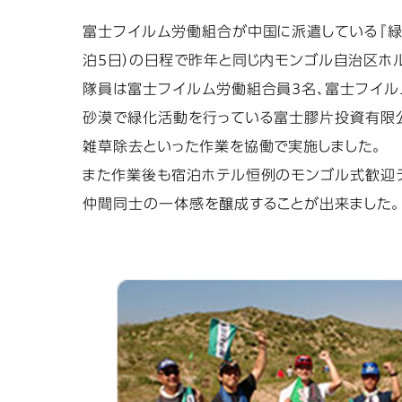
富士フイルム労働組合が中国に派遣している『緑の
泊5日）の日程で昨年と同じ内モンゴル自治区ホ
隊員は富士フイルム労働組合員3名、富士フイル
砂漠で緑化活動を行っている富士膠片投資有限公
雑草除去といった作業を協働で実施しました。
また作業後も宿泊ホテル恒例のモンゴル式歓迎デ
仲間同士の一体感を醸成することが出来ました。