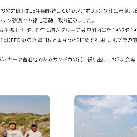
協力隊』は18年間継続しているシンボリックな社会貢献活動で
ルチン砂漠での緑化活動に取り組みました。
ム生協より1名、昨年に続きグループ労連加盟単組から2名か
司（FFCN）の派遣日程と重なった2日間を利用し、ポプラの
ィナーや宿泊地であるカンチカの街に繰り出しての２次会等で